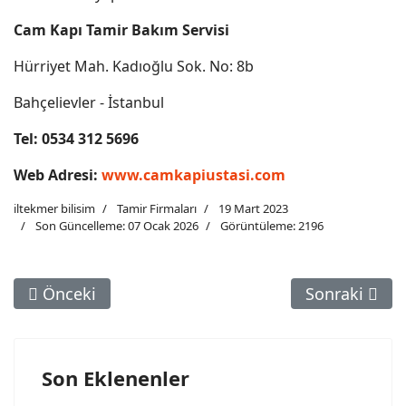
Cam Kapı Tamir Bakım Servisi
Hürriyet Mah. Kadıoğlu Sok. No: 8b
Bahçelievler - İstanbul
Tel: 0534 312 5696
Web Adresi:
www.camkapiustasi.com
iltekmer bilisim
Tamir Firmaları
19 Mart 2023
Son Güncelleme: 07 Ocak 2026
Görüntüleme: 2196
Önceki Makale: İstanbul Noktasal Su Kaçağı Bulm
Sonraki Maka
Önceki
Sonraki
Son Eklenenler